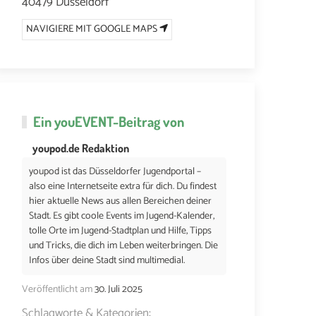
40479 Düsseldorf
NAVIGIERE MIT GOOGLE MAPS
Ein
youEVENT
-Beitrag von
youpod.de Redaktion
youpod ist das Düsseldorfer Jugendportal –
also eine Internetseite extra für dich. Du findest
7. MAI 2026 UM 16:30
14. MAI 2026 UM 16:30
21. MAI 2026 UM 16:30
2
hier aktuelle News aus allen Bereichen deiner
Stadt. Es gibt coole Events im Jugend-Kalender,
tolle Orte im Jugend-Stadtplan und Hilfe, Tipps
und Tricks, die dich im Leben weiterbringen. Die
Infos über deine Stadt sind multimedial.
Veröffentlicht am
30. Juli 2025
Schlagworte & Kategorien: