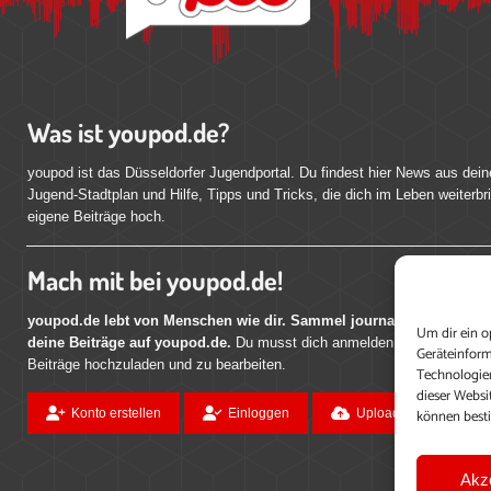
Was ist youpod.de?
youpod ist das Düsseldorfer Jugendportal. Du findest hier News aus dein
Jugend-Stadtplan und Hilfe, Tipps und Tricks, die dich im Leben weiterbr
eigene Beiträge hoch.
Mach mit bei youpod.de!
youpod.de lebt von Menschen wie dir. Sammel journalistische Erfahr
Um dir ein o
deine Beiträge auf youpod.de.
Du musst dich anmelden, um alle Funktio
Geräteinform
Beiträge hochzuladen und zu bearbeiten.
Technologien
dieser Websi
können best
Konto erstellen
Einloggen
Upload ohne Login
Akz