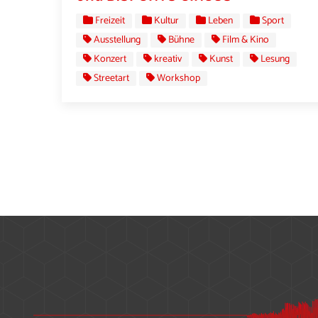
Freizeit
Kultur
Leben
Sport
Ausstellung
Bühne
Film & Kino
Konzert
kreativ
Kunst
Lesung
Streetart
Workshop