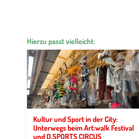
Hierzu passt vielleicht:
Kultur und Sport in der City:
Unterwegs beim Art:walk Festival
und D.SPORTS CIRCUS