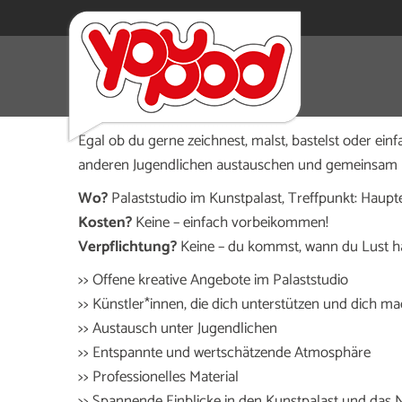
Du bist zwischen 12 und 17 Jahren und hast Lust,
vorbei, der Jugendclub trifft sich jeden Donnerst
Egal ob du gerne zeichnest, malst, bastelst oder einf
anderen Jugendlichen austauschen und gemeinsam k
Wo?
Palaststudio im Kunstpalast, Treffpunkt: Haup
Kosten?
Keine – einfach vorbeikommen!
Verpflichtung?
Keine – du kommst, wann du Lust ha
>> Offene kreative Angebote im Palaststudio
>> Künstler*innen, die dich unterstützen und dich m
>> Austausch unter Jugendlichen
>> Entspannte und wertschätzende Atmosphäre
>> Professionelles Material
>> Spannende Einblicke in den Kunstpalast und da