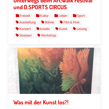
Unterwegs beim Art:walk Festival
und D.SPORTS CIRCUS
Freizeit
Kultur
Leben
Sport
Ausstellung
Bühne
Film & Kino
Konzert
kreativ
Kunst
Lesung
Streetart
Workshop
Was mit der Kunst los?!