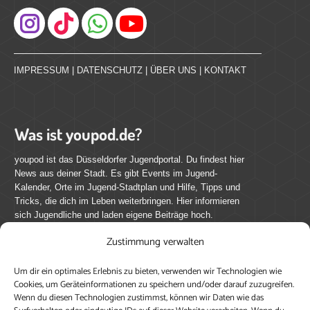
Instagram
IMPRESSUM
|
DATENSCHUTZ
|
ÜBER UNS
|
KONTAKT
Was ist youpod.de?
youpod ist das Düsseldorfer Jugendportal. Du findest hier
News aus deiner Stadt. Es gibt Events im Jugend-
Kalender, Orte im Jugend-Stadtplan und Hilfe, Tipps und
Tricks, die dich im Leben weiterbringen. Hier informieren
sich Jugendliche und laden eigene Beiträge hoch.
Zustimmung verwalten
Mach mit bei youpod.de!
Um dir ein optimales Erlebnis zu bieten, verwenden wir Technologien wie
youpod.de lebt von Menschen wie dir. Sammel
Cookies, um Geräteinformationen zu speichern und/oder darauf zuzugreifen.
journalistische Erfahrung, teile deine Perspektive und
Wenn du diesen Technologien zustimmst, können wir Daten wie das
veröffentliche deine Beiträge auf youpod.de.
Du musst