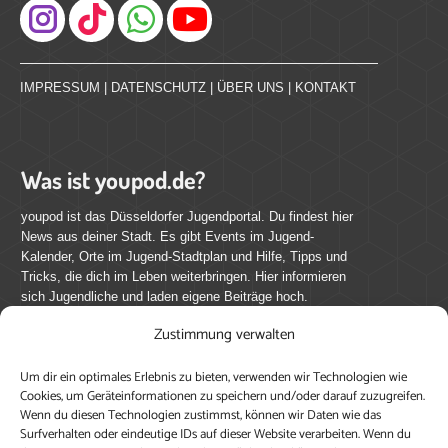
Instagram
IMPRESSUM
|
DATENSCHUTZ
|
ÜBER UNS
|
KONTAKT
Was ist youpod.de?
youpod ist das Düsseldorfer Jugendportal. Du findest hier
News aus deiner Stadt. Es gibt Events im Jugend-
Kalender, Orte im Jugend-Stadtplan und Hilfe, Tipps und
Tricks, die dich im Leben weiterbringen. Hier informieren
sich Jugendliche und laden eigene Beiträge hoch.
Zustimmung verwalten
Mach mit bei youpod.de!
Um dir ein optimales Erlebnis zu bieten, verwenden wir Technologien wie
youpod.de lebt von Menschen wie dir. Sammel
Cookies, um Geräteinformationen zu speichern und/oder darauf zuzugreifen.
journalistische Erfahrung, teile deine Perspektive und
Wenn du diesen Technologien zustimmst, können wir Daten wie das
veröffentliche deine Beiträge auf youpod.de.
Du musst
Surfverhalten oder eindeutige IDs auf dieser Website verarbeiten. Wenn du