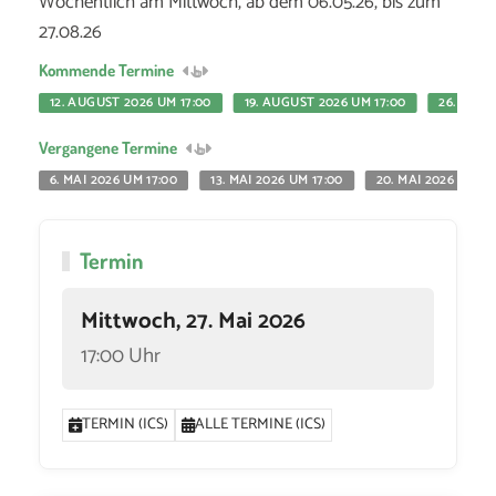
Wöchentlich am Mittwoch, ab dem 06.05.26, bis zum
27.08.26
Kommende Termine
12. AUGUST 2026 UM 17:00
19. AUGUST 2026 UM 17:00
26. AUGU
Vergangene Termine
6. MAI 2026 UM 17:00
13. MAI 2026 UM 17:00
20. MAI 2026 UM 17
Termin
Mittwoch, 27. Mai 2026
17:00 Uhr
TERMIN (ICS)
ALLE TERMINE (ICS)