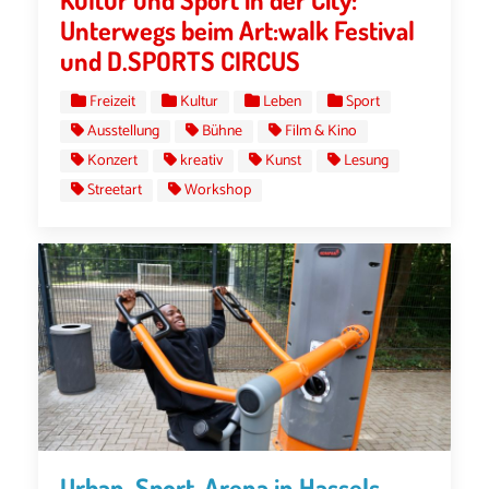
Unterwegs beim Art:walk Festival
und D.SPORTS CIRCUS
Freizeit
Kultur
Leben
Sport
Ausstellung
Bühne
Film & Kino
Konzert
kreativ
Kunst
Lesung
Streetart
Workshop
Urban-Sport-Arena in Hassels