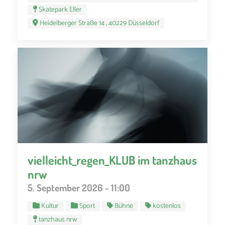
Skatepark Eller
Heidelberger Straße 14 , 40229 Düsseldorf
vielleicht_regen_KLUB im tanzhaus
nrw
5. September 2026 - 11:00
Kultur
Sport
Bühne
kostenlos
tanzhaus nrw