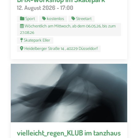
12. August 2026 - 17:00
Sport
kostenlos
Streetart
Wöchentlich am Mittwoch, ab dem 06.05.26, bis zum
27.08.26
Skatepark Eller
Heidelberger Straße 14 , 40229 Düsseldorf
vielleicht_regen_KLUB im tanzhaus