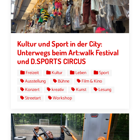
Kultur und Sport in der City:
Unterwegs beim Art:walk Festival
und D.SPORTS CIRCUS
Freizeit
Kultur
Leben
Sport
Ausstellung
Bühne
Film & Kino
Konzert
kreativ
Kunst
Lesung
Streetart
Workshop