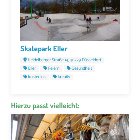
Skatepark Eller
Heidelberger Straße 14, 40229 Düsseldorf
Eller
Feiern
Gesundheit
kostenlos
kreativ
Hierzu passt vielleicht: