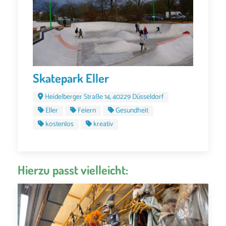
Skatepark Eller
Heidelberger Straße 14, 40229 Düsseldorf
Eller
Feiern
Gesundheit
kostenlos
kreativ
Hierzu passt vielleicht: