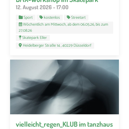
12. August 2026 - 17:00
Sport
kostenlos
Streetart
Wöchentlich am Mittwoch, ab dem 06.05.26, bis zum
27.08.26
Skatepark Eller
Heidelberger Straße 14 , 40229 Düsseldorf
vielleicht_regen_KLUB im tanzhaus