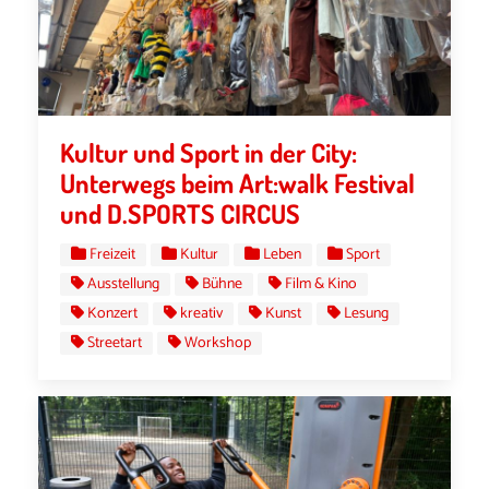
Kultur und Sport in der City:
Unterwegs beim Art:walk Festival
und D.SPORTS CIRCUS
Freizeit
Kultur
Leben
Sport
Ausstellung
Bühne
Film & Kino
Konzert
kreativ
Kunst
Lesung
Streetart
Workshop