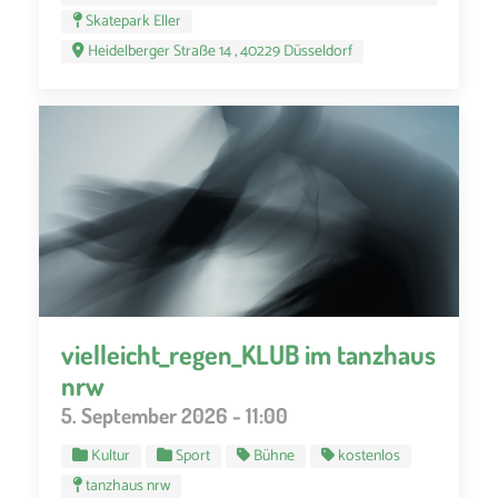
Skatepark Eller
Heidelberger Straße 14 , 40229 Düsseldorf
vielleicht_regen_KLUB im tanzhaus
nrw
5. September 2026 - 11:00
Kultur
Sport
Bühne
kostenlos
tanzhaus nrw