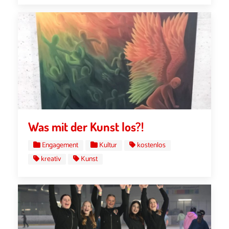
Was mit der Kunst los?!
Engagement
Kultur
kostenlos
kreativ
Kunst