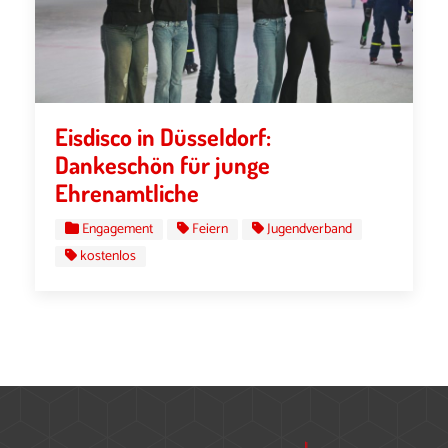
Eisdisco in Düsseldorf:
Dankeschön für junge
Ehrenamtliche
Engagement
Feiern
Jugendverband
kostenlos