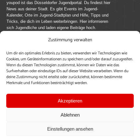
youpod ist das Düsseldorfer Jugendportal. Du findest hier
News aus deiner Stadt. Es gibt Events im Jugend-
Kalender, Orte im Jugend-Stadtplan und Hilfe, Tipps und
Tricks, die dich im Leben weiterbringen. Hier informieren
sich Jugendliche und laden eigene Beiträge hoch.
Zustimmung verwalten
Mach mit bei youpod.de!
Um dir ein optimales Erlebnis zu bieten, verwenden wir Technologien wie
youpod.de lebt von Menschen wie dir. Sammel
Cookies, um Geräteinformationen zu speichern und/oder darauf zuzugreifen.
journalistische Erfahrung, teile deine Perspektive und
Wenn du diesen Technologien zustimmst, können wir Daten wie das
veröffentliche deine Beiträge auf youpod.de.
Du musst
Surfverhalten oder eindeutige IDs auf dieser Website verarbeiten. Wenn du
deine Zustimmung nicht erteilst oder zurückziehst, können bestimmte
dich anmelden, um alle Funktionen nutzen zu können, ein
Merkmale und Funktionen beeinträchtigt werden.
Profil anzulegen, eigene Beiträge hochzuladen und zu
bearbeiten.
Akzeptieren
Konto erstellen
Einloggen
Ablehnen
Upload ohne Login
Einstellungen ansehen