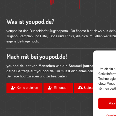
Was ist youpod.de?
youpod ist das Düsseldorfer Jugendportal. Du findest hier News aus dein
Jugend-Stadtplan und Hilfe, Tipps und Tricks, die dich im Leben weiterbr
eigene Beiträge hoch.
Mach mit bei youpod.de!
youpod.de lebt von Menschen wie dir. Sammel journalistische Erfahr
Um dir ein o
deine Beiträge auf youpod.de.
Du musst dich anmelden, um alle Funktio
Geräteinform
Beiträge hochzuladen und zu bearbeiten.
Technologien
dieser Websi
können best
Konto erstellen
Einloggen
Upload ohne Login
Akz
Cookie