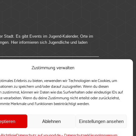
er Stadt. Es gibt Events im Jugend-Kalender, Orte im
ingen. Hier informieren sich Jugendliche und laden
Zustimmung verwalten
ung, teile deine Perspektive und veröffentliche
ptimales Erlebnis zu bieten, verwenden wir Technologien wie Cookies, um
nen nutzen zu können, ein Profil anzulegen, eigene
ationen zu speichern und/oder darauf zuzugreifen. Wenn du diesen
 zustimmst, können wir Daten wie das Surfverhalten oder eindeutige IDs auf
te verarbeiten. Wenn du deine Zustimmung nicht erteilst oder zurückziehst,
immte Merkmale und Funktionen beeinträchtigt werden.
eptieren
Ablehnen
Einstellungen ansehen
-Richtlinie
Datenschutz auf youpod.de – Datenschutzerklärung
Impressum