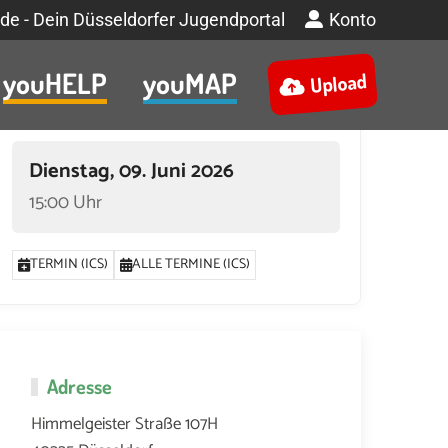
de - Dein Düsseldorfer Jugendportal
Konto
youHELP
youMAP
Upload
Termin
Dienstag, 09. Juni 2026
15:00 Uhr
TERMIN (ICS)
ALLE TERMINE (ICS)
2026 UM 15:00
15. SEPTEMBER 2026 UM 15:00
22. SEPTEMBER 2026 UM 1
Adresse
2026 UM 15:00
23. JUNI 2026 UM 15:00
30. JUNI 2026 UM 15:00
7. JUL
Himmelgeister Straße 107H