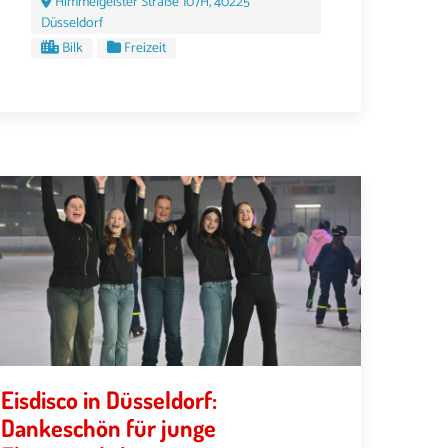
Himmelgeister Straße 107H, 40225
Düsseldorf
Bilk
Freizeit
Eisdisco in Düsseldorf:
Dankeschön für junge