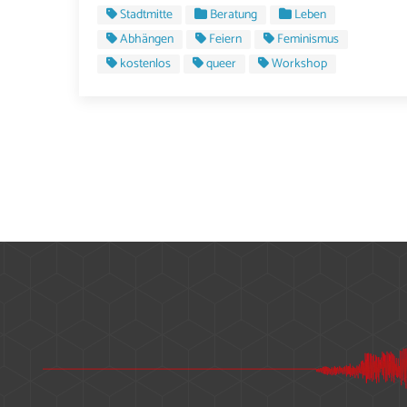
Stadtmitte
Beratung
Leben
Abhängen
Feiern
Feminismus
kostenlos
queer
Workshop