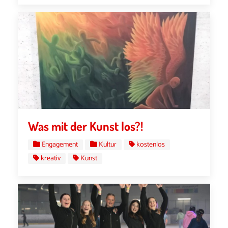
Was mit der Kunst los?!
Engagement
Kultur
kostenlos
kreativ
Kunst