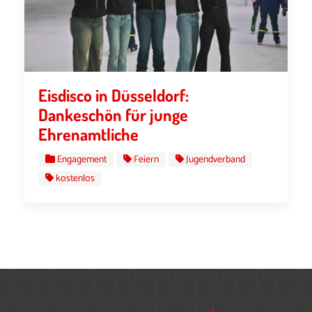
Eisdisco in Düsseldorf:
Dankeschön für junge
Ehrenamtliche
Engagement
Feiern
Jugendverband
kostenlos