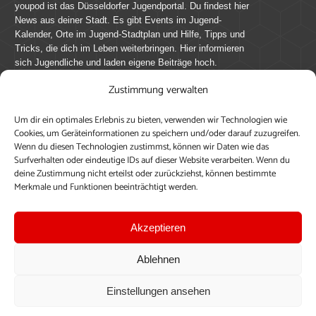
youpod ist das Düsseldorfer Jugendportal. Du findest hier
News aus deiner Stadt. Es gibt Events im Jugend-
Kalender, Orte im Jugend-Stadtplan und Hilfe, Tipps und
Tricks, die dich im Leben weiterbringen. Hier informieren
sich Jugendliche und laden eigene Beiträge hoch.
Zustimmung verwalten
Mach mit bei youpod.de!
Um dir ein optimales Erlebnis zu bieten, verwenden wir Technologien wie
youpod.de lebt von Menschen wie dir. Sammel
Cookies, um Geräteinformationen zu speichern und/oder darauf zuzugreifen.
journalistische Erfahrung, teile deine Perspektive und
Wenn du diesen Technologien zustimmst, können wir Daten wie das
veröffentliche deine Beiträge auf youpod.de.
Du musst
Surfverhalten oder eindeutige IDs auf dieser Website verarbeiten. Wenn du
deine Zustimmung nicht erteilst oder zurückziehst, können bestimmte
dich anmelden, um alle Funktionen nutzen zu können, ein
Merkmale und Funktionen beeinträchtigt werden.
Profil anzulegen, eigene Beiträge hochzuladen und zu
bearbeiten.
Akzeptieren
Konto erstellen
Einloggen
Ablehnen
Upload ohne Login
Einstellungen ansehen