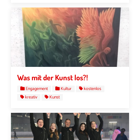
Was mit der Kunst los?!
Engagement
Kultur
kostenlos
kreativ
Kunst