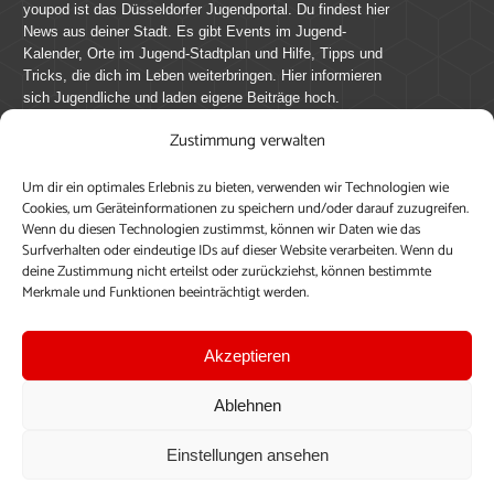
youpod ist das Düsseldorfer Jugendportal. Du findest hier
News aus deiner Stadt. Es gibt Events im Jugend-
Kalender, Orte im Jugend-Stadtplan und Hilfe, Tipps und
Tricks, die dich im Leben weiterbringen. Hier informieren
sich Jugendliche und laden eigene Beiträge hoch.
Zustimmung verwalten
Mach mit bei youpod.de!
Um dir ein optimales Erlebnis zu bieten, verwenden wir Technologien wie
youpod.de lebt von Menschen wie dir. Sammel
Cookies, um Geräteinformationen zu speichern und/oder darauf zuzugreifen.
journalistische Erfahrung, teile deine Perspektive und
Wenn du diesen Technologien zustimmst, können wir Daten wie das
veröffentliche deine Beiträge auf youpod.de.
Du musst
Surfverhalten oder eindeutige IDs auf dieser Website verarbeiten. Wenn du
deine Zustimmung nicht erteilst oder zurückziehst, können bestimmte
dich anmelden, um alle Funktionen nutzen zu können, ein
Merkmale und Funktionen beeinträchtigt werden.
Profil anzulegen, eigene Beiträge hochzuladen und zu
bearbeiten.
Akzeptieren
Konto erstellen
Einloggen
Ablehnen
Upload ohne Login
Einstellungen ansehen