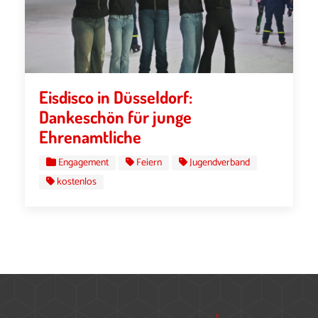
Eisdisco in Düsseldorf:
Dankeschön für junge
Ehrenamtliche
Engagement
Feiern
Jugendverband
kostenlos