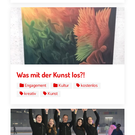
Was mit der Kunst los?!
Engagement
Kultur
kostenlos
kreativ
Kunst