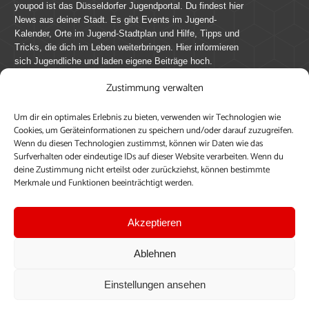
youpod ist das Düsseldorfer Jugendportal. Du findest hier
News aus deiner Stadt. Es gibt Events im Jugend-
Kalender, Orte im Jugend-Stadtplan und Hilfe, Tipps und
Tricks, die dich im Leben weiterbringen. Hier informieren
sich Jugendliche und laden eigene Beiträge hoch.
Zustimmung verwalten
Mach mit bei youpod.de!
Um dir ein optimales Erlebnis zu bieten, verwenden wir Technologien wie
youpod.de lebt von Menschen wie dir. Sammel
Cookies, um Geräteinformationen zu speichern und/oder darauf zuzugreifen.
journalistische Erfahrung, teile deine Perspektive und
Wenn du diesen Technologien zustimmst, können wir Daten wie das
veröffentliche deine Beiträge auf youpod.de.
Du musst
Surfverhalten oder eindeutige IDs auf dieser Website verarbeiten. Wenn du
deine Zustimmung nicht erteilst oder zurückziehst, können bestimmte
dich anmelden, um alle Funktionen nutzen zu können, ein
Merkmale und Funktionen beeinträchtigt werden.
Profil anzulegen, eigene Beiträge hochzuladen und zu
bearbeiten.
Akzeptieren
Konto erstellen
Einloggen
Ablehnen
Upload ohne Login
Einstellungen ansehen