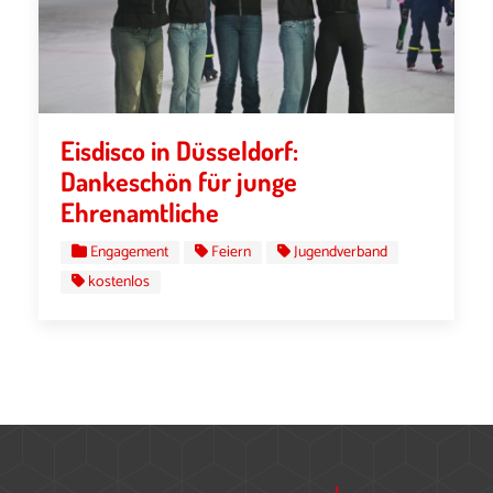
Eisdisco in Düsseldorf:
Dankeschön für junge
Ehrenamtliche
Engagement
Feiern
Jugendverband
kostenlos