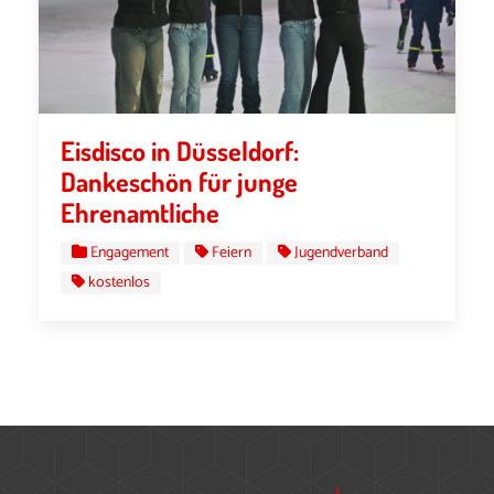
Eisdisco in Düsseldorf:
Dankeschön für junge
Ehrenamtliche
Engagement
Feiern
Jugendverband
kostenlos