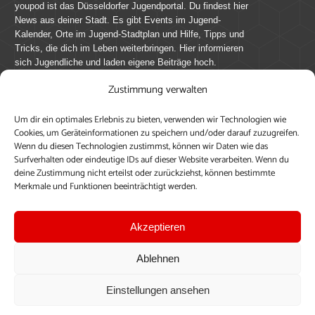
youpod ist das Düsseldorfer Jugendportal. Du findest hier
News aus deiner Stadt. Es gibt Events im Jugend-
Kalender, Orte im Jugend-Stadtplan und Hilfe, Tipps und
Tricks, die dich im Leben weiterbringen. Hier informieren
sich Jugendliche und laden eigene Beiträge hoch.
Zustimmung verwalten
Mach mit bei youpod.de!
Um dir ein optimales Erlebnis zu bieten, verwenden wir Technologien wie
youpod.de lebt von Menschen wie dir. Sammel
Cookies, um Geräteinformationen zu speichern und/oder darauf zuzugreifen.
journalistische Erfahrung, teile deine Perspektive und
Wenn du diesen Technologien zustimmst, können wir Daten wie das
veröffentliche deine Beiträge auf youpod.de.
Du musst
Surfverhalten oder eindeutige IDs auf dieser Website verarbeiten. Wenn du
deine Zustimmung nicht erteilst oder zurückziehst, können bestimmte
dich anmelden, um alle Funktionen nutzen zu können, ein
Merkmale und Funktionen beeinträchtigt werden.
Profil anzulegen, eigene Beiträge hochzuladen und zu
bearbeiten.
Akzeptieren
Konto erstellen
Einloggen
Ablehnen
Upload ohne Login
Einstellungen ansehen