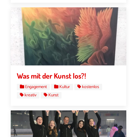
Was mit der Kunst los?!
Engagement
Kultur
kostenlos
kreativ
Kunst