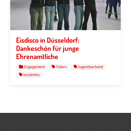
Eisdisco in Düsseldorf:
Dankeschön für junge
Ehrenamtliche
Engagement
Feiern
Jugendverband
kostenlos