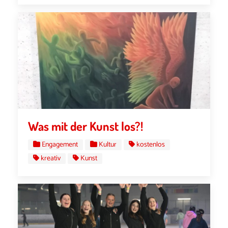
Was mit der Kunst los?!
Engagement
Kultur
kostenlos
kreativ
Kunst