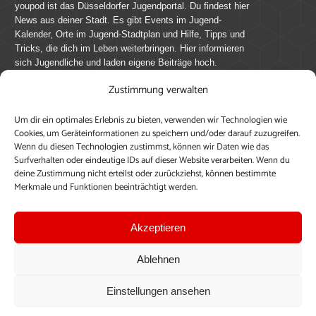
youpod ist das Düsseldorfer Jugendportal. Du findest hier
News aus deiner Stadt. Es gibt Events im Jugend-
Kalender, Orte im Jugend-Stadtplan und Hilfe, Tipps und
Tricks, die dich im Leben weiterbringen. Hier informieren
sich Jugendliche und laden eigene Beiträge hoch.
Zustimmung verwalten
Mach mit bei youpod.de!
Um dir ein optimales Erlebnis zu bieten, verwenden wir Technologien wie
youpod.de lebt von Menschen wie dir. Sammel
Cookies, um Geräteinformationen zu speichern und/oder darauf zuzugreifen.
journalistische Erfahrung, teile deine Perspektive und
Wenn du diesen Technologien zustimmst, können wir Daten wie das
veröffentliche deine Beiträge auf youpod.de.
Du musst
Surfverhalten oder eindeutige IDs auf dieser Website verarbeiten. Wenn du
deine Zustimmung nicht erteilst oder zurückziehst, können bestimmte
dich anmelden, um alle Funktionen nutzen zu können, ein
Merkmale und Funktionen beeinträchtigt werden.
Profil anzulegen, eigene Beiträge hochzuladen und zu
bearbeiten.
Akzeptieren
Konto erstellen
Einloggen
Ablehnen
Upload ohne Login
Einstellungen ansehen