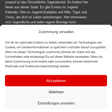
youpod ist das Düsseldorfer Jugendportal. Du findest hier
News aus deiner Stadt. Es gibt Events im Jugend-
Kalender, Orte im Jugend-Stadtplan und Hilfe, Tipps und
Tricks, die dich im Leben weiterbringen. Hier informieren
sich Jugendliche und laden eigene Beiträge hoch.
Zustimmung verwalten
Mach mit bei youpod.de!
Um dir ein optimales Erlebnis zu bieten, verwenden wir Technologien wie
youpod.de lebt von Menschen wie dir. Sammel
Cookies, um Geräteinformationen zu speichern und/oder darauf zuzugreifen.
journalistische Erfahrung, teile deine Perspektive und
Wenn du diesen Technologien zustimmst, können wir Daten wie das
veröffentliche deine Beiträge auf youpod.de.
Du musst
Surfverhalten oder eindeutige IDs auf dieser Website verarbeiten. Wenn du
deine Zustimmung nicht erteilst oder zurückziehst, können bestimmte
dich anmelden, um alle Funktionen nutzen zu können, ein
Merkmale und Funktionen beeinträchtigt werden.
Profil anzulegen, eigene Beiträge hochzuladen und zu
bearbeiten.
Akzeptieren
Konto erstellen
Einloggen
Ablehnen
Upload ohne Login
Einstellungen ansehen