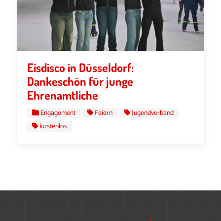
Eisdisco in Düsseldorf:
Dankeschön für junge
Ehrenamtliche
Engagement
Feiern
Jugendverband
kostenlos