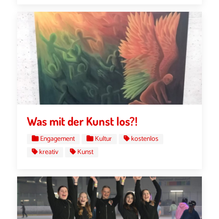
Was mit der Kunst los?!
Engagement
Kultur
kostenlos
kreativ
Kunst