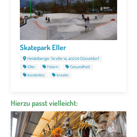
Skatepark Eller
Heidelberger Straße 14, 40229 Düsseldorf
Eller
Feiern
Gesundheit
kostenlos
kreativ
Hierzu passt vielleicht: