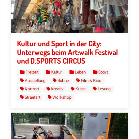
Kultur und Sport in der City:
Unterwegs beim Art:walk Festival
und D.SPORTS CIRCUS
Freizeit
Kultur
Leben
Sport
Ausstellung
Bühne
Film & Kino
Konzert
kreativ
Kunst
Lesung
Streetart
Workshop