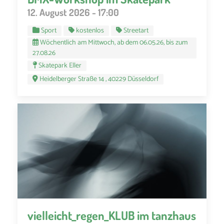
12. August 2026 - 17:00
Sport
kostenlos
Streetart
Wöchentlich am Mittwoch, ab dem 06.05.26, bis zum
27.08.26
Skatepark Eller
Heidelberger Straße 14 , 40229 Düsseldorf
vielleicht_regen_KLUB im tanzhaus