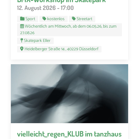
12. August 2026 - 17:00
Sport
kostenlos
Streetart
Wöchentlich am Mittwoch, ab dem 06.05.26, bis zum
27.08.26
Skatepark Eller
Heidelberger Straße 14 , 40229 Düsseldorf
vielleicht_regen_KLUB im tanzhaus