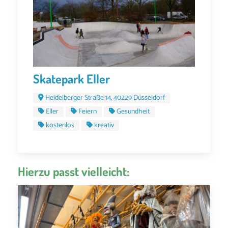
Skatepark Eller
Heidelberger Straße 14, 40229 Düsseldorf
Eller
Feiern
Gesundheit
kostenlos
kreativ
Hierzu passt vielleicht: