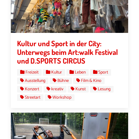
Kultur und Sport in der City:
Unterwegs beim Art:walk Festival
und D.SPORTS CIRCUS
Freizeit
Kultur
Leben
Sport
Ausstellung
Bühne
Film & Kino
Konzert
kreativ
Kunst
Lesung
Streetart
Workshop