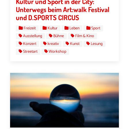
Kultur und Sport in der City:
Unterwegs beim Art:walk Festival
und D.SPORTS CIRCUS
Freizeit
Kultur
Leben
Sport
Ausstellung
Bühne
Film & Kino
Konzert
kreativ
Kunst
Lesung
Streetart
Workshop