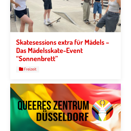
Skatesessions extra für Mädels –
Das Mädelsskate-Event
“Sonnenbrett”
Freizeit