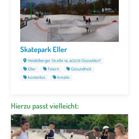
Skatepark Eller
Heidelberger Straße 14, 40229 Düsseldorf
Eller
Feiern
Gesundheit
kostenlos
kreativ
Hierzu passt vielleicht: