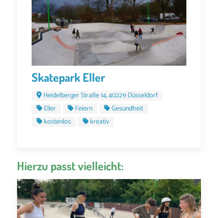
Skatepark Eller
Heidelberger Straße 14, 40229 Düsseldorf
Eller
Feiern
Gesundheit
kostenlos
kreativ
Hierzu passt vielleicht: