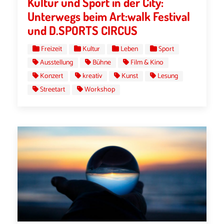
Kultur und Sport in der City:
Unterwegs beim Art:walk Festival
und D.SPORTS CIRCUS
Freizeit
Kultur
Leben
Sport
Ausstellung
Bühne
Film & Kino
Konzert
kreativ
Kunst
Lesung
Streetart
Workshop