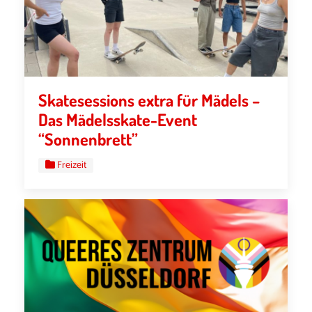
Skatesessions extra für Mädels –
Das Mädelsskate-Event
“Sonnenbrett”
Freizeit