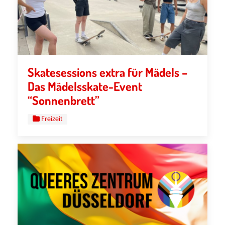
Skatesessions extra für Mädels –
Das Mädelsskate-Event
“Sonnenbrett”
Freizeit