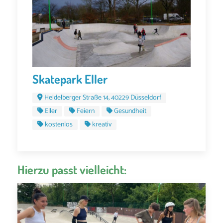
Skatepark Eller
Heidelberger Straße 14, 40229 Düsseldorf
Eller
Feiern
Gesundheit
kostenlos
kreativ
Hierzu passt vielleicht: