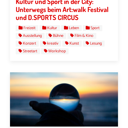
Kultur und Sport in der City:
Unterwegs beim Art:walk Festival
und D.SPORTS CIRCUS
Freizeit
Kultur
Leben
Sport
Ausstellung
Bühne
Film & Kino
Konzert
kreativ
Kunst
Lesung
Streetart
Workshop