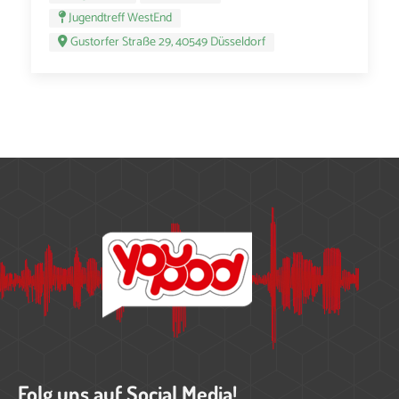
Jugendtreff WestEnd
Gustorfer Straße 29, 40549 Düsseldorf
Folg uns auf Social Media!