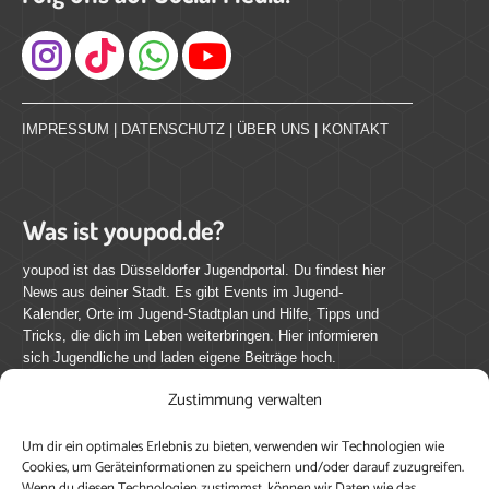
Instagram
IMPRESSUM
|
DATENSCHUTZ
|
ÜBER UNS
|
KONTAKT
Was ist youpod.de?
youpod ist das Düsseldorfer Jugendportal. Du findest hier
News aus deiner Stadt. Es gibt Events im Jugend-
Kalender, Orte im Jugend-Stadtplan und Hilfe, Tipps und
Tricks, die dich im Leben weiterbringen. Hier informieren
sich Jugendliche und laden eigene Beiträge hoch.
Zustimmung verwalten
Mach mit bei youpod.de!
Um dir ein optimales Erlebnis zu bieten, verwenden wir Technologien wie
youpod.de lebt von Menschen wie dir. Sammel
Cookies, um Geräteinformationen zu speichern und/oder darauf zuzugreifen.
journalistische Erfahrung, teile deine Perspektive und
Wenn du diesen Technologien zustimmst, können wir Daten wie das