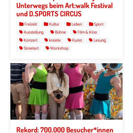
Unterwegs beim Art:walk Festival
und D.SPORTS CIRCUS
Freizeit
Kultur
Leben
Sport
Ausstellung
Bühne
Film & Kino
Konzert
kreativ
Kunst
Lesung
Streetart
Workshop
Rekord: 700.000 Besucher*innen