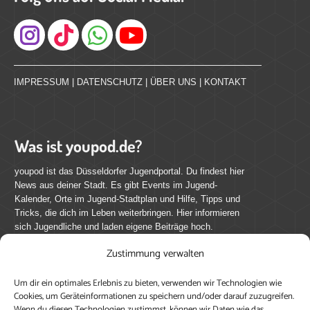
Instagram
IMPRESSUM
|
DATENSCHUTZ
|
ÜBER UNS
|
KONTAKT
Was ist youpod.de?
youpod ist das Düsseldorfer Jugendportal. Du findest hier
News aus deiner Stadt. Es gibt Events im Jugend-
Kalender, Orte im Jugend-Stadtplan und Hilfe, Tipps und
Tricks, die dich im Leben weiterbringen. Hier informieren
sich Jugendliche und laden eigene Beiträge hoch.
Zustimmung verwalten
Mach mit bei youpod.de!
Um dir ein optimales Erlebnis zu bieten, verwenden wir Technologien wie
youpod.de lebt von Menschen wie dir. Sammel
Cookies, um Geräteinformationen zu speichern und/oder darauf zuzugreifen.
journalistische Erfahrung, teile deine Perspektive und
Wenn du diesen Technologien zustimmst, können wir Daten wie das