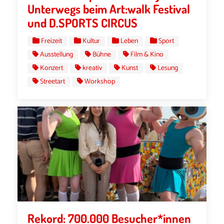
Unterwegs beim Art:walk Festival
und D.SPORTS CIRCUS
Freizeit
Kultur
Leben
Sport
Ausstellung
Bühne
Film & Kino
Konzert
kreativ
Kunst
Lesung
Streetart
Workshop
Rekord: 700.000 Besucher*innen