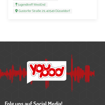
Jugendtreff WestEnd
Gustorfer Straße 29, 40549 Düsseldorf
Folg uns auf Social Media!