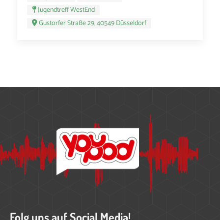
Jugendtreff WestEnd
Gustorfer Straße 29, 40549 Düsseldorf
Folg uns auf Social Media!