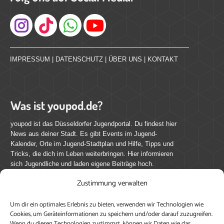
Instagram
IMPRESSUM
|
DATENSCHUTZ
|
ÜBER UNS
|
KONTAKT
Was ist youpod.de?
youpod ist das Düsseldorfer Jugendportal. Du findest hier
News aus deiner Stadt. Es gibt Events im Jugend-
Kalender, Orte im Jugend-Stadtplan und Hilfe, Tipps und
Tricks, die dich im Leben weiterbringen. Hier informieren
sich Jugendliche und laden eigene Beiträge hoch.
Zustimmung verwalten
Mach mit bei youpod.de!
Um dir ein optimales Erlebnis zu bieten, verwenden wir Technologien wie
youpod.de lebt von Menschen wie dir. Sammel
Cookies, um Geräteinformationen zu speichern und/oder darauf zuzugreifen.
journalistische Erfahrung, teile deine Perspektive und
Wenn du diesen Technologien zustimmst, können wir Daten wie das