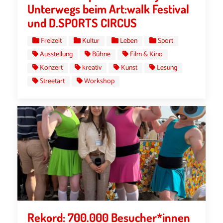
Unterwegs beim Art:walk Festival
und D.SPORTS CIRCUS
Freizeit
Kultur
Leben
Sport
Ausstellung
Bühne
Film & Kino
Konzert
kreativ
Kunst
Lesung
Streetart
Workshop
Rekord: 700.000 Besucher*innen