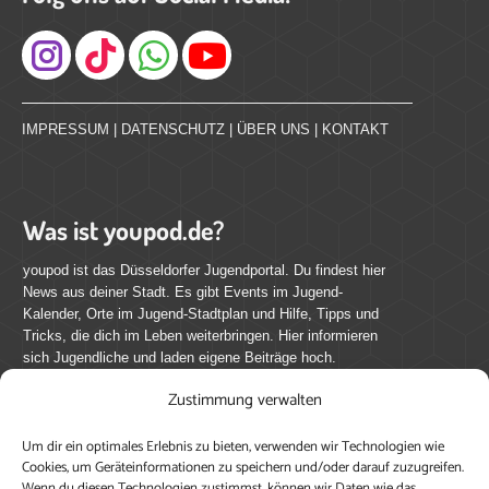
Instagram
IMPRESSUM
|
DATENSCHUTZ
|
ÜBER UNS
|
KONTAKT
Was ist youpod.de?
youpod ist das Düsseldorfer Jugendportal. Du findest hier
News aus deiner Stadt. Es gibt Events im Jugend-
Kalender, Orte im Jugend-Stadtplan und Hilfe, Tipps und
Tricks, die dich im Leben weiterbringen. Hier informieren
sich Jugendliche und laden eigene Beiträge hoch.
Zustimmung verwalten
Mach mit bei youpod.de!
Um dir ein optimales Erlebnis zu bieten, verwenden wir Technologien wie
youpod.de lebt von Menschen wie dir. Sammel
Cookies, um Geräteinformationen zu speichern und/oder darauf zuzugreifen.
journalistische Erfahrung, teile deine Perspektive und
Wenn du diesen Technologien zustimmst, können wir Daten wie das