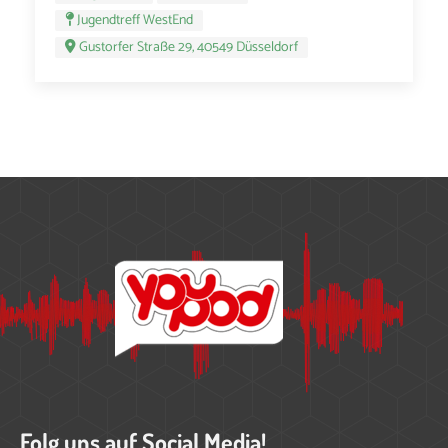
Jugendtreff WestEnd
Gustorfer Straße 29, 40549 Düsseldorf
Folg uns auf Social Media!