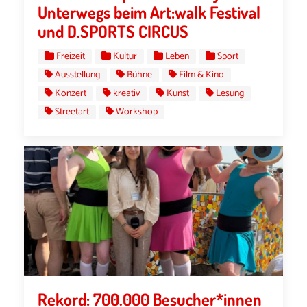
Unterwegs beim Art:walk Festival
und D.SPORTS CIRCUS
Freizeit
Kultur
Leben
Sport
Ausstellung
Bühne
Film & Kino
Konzert
kreativ
Kunst
Lesung
Streetart
Workshop
Rekord: 700.000 Besucher*innen