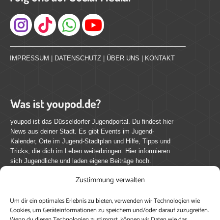
Instagram
IMPRESSUM
|
DATENSCHUTZ
|
ÜBER UNS
|
KONTAKT
Was ist youpod.de?
youpod ist das Düsseldorfer Jugendportal. Du findest hier
News aus deiner Stadt. Es gibt Events im Jugend-
Kalender, Orte im Jugend-Stadtplan und Hilfe, Tipps und
Tricks, die dich im Leben weiterbringen. Hier informieren
sich Jugendliche und laden eigene Beiträge hoch.
Zustimmung verwalten
Mach mit bei youpod.de!
Um dir ein optimales Erlebnis zu bieten, verwenden wir Technologien wie
youpod.de lebt von Menschen wie dir. Sammel
Cookies, um Geräteinformationen zu speichern und/oder darauf zuzugreifen.
journalistische Erfahrung, teile deine Perspektive und
Wenn du diesen Technologien zustimmst, können wir Daten wie das