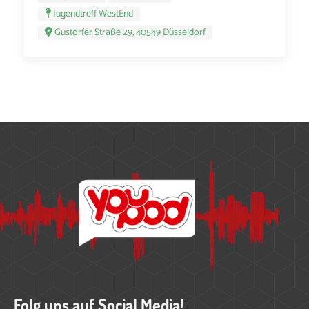
Jugendtreff WestEnd
Gustorfer Straße 29, 40549 Düsseldorf
Folg uns auf Social Media!