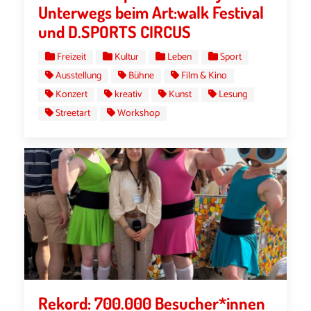
Unterwegs beim Art:walk Festival
und D.SPORTS CIRCUS
Freizeit
Kultur
Leben
Sport
Ausstellung
Bühne
Film & Kino
Konzert
kreativ
Kunst
Lesung
Streetart
Workshop
Rekord: 700.000 Besucher*innen