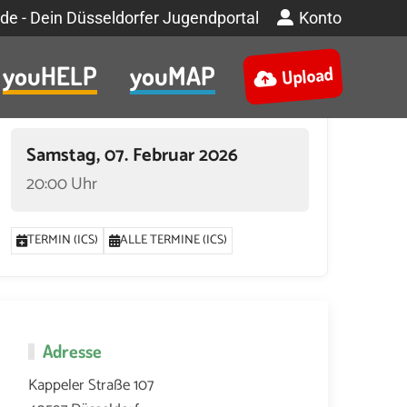
de - Dein Düsseldorfer Jugendportal
Konto
youHELP
youMAP
Upload
Termin
Samstag, 07. Februar 2026
20:00 Uhr
TERMIN (ICS)
ALLE TERMINE (ICS)
Adresse
NOVEMBER 2025 UM 20:00
21. NOVEMBER 2025 UM 17:00
22. NOVEMBER
Kappeler Straße 107