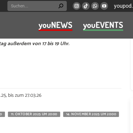
Search:
youpod.
Instagram
Viber
Whatsapp
YouTube
page
page
page
page
youNEWS
youEVENTS
opens
opens
opens
opens
den Eis! Tanze zur pulsierenden Musik des DJs und
in
in
in
in
igen Ambiente. Freitags und samstags von 20 bis 22
new
new
new
new
itag außerdem von 17 bis 19 Uhr.
window
window
window
window
25, bis zum 27.03.26
00
11. OKTOBER 2025 UM 20:00
14. NOVEMBER 2025 UM 20:00
15. 