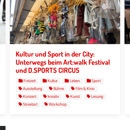
Kultur und Sport in der City:
Unterwegs beim Art:walk Festival
und D.SPORTS CIRCUS
Freizeit
Kultur
Leben
Sport
Ausstellung
Bühne
Film & Kino
Konzert
kreativ
Kunst
Lesung
Streetart
Workshop