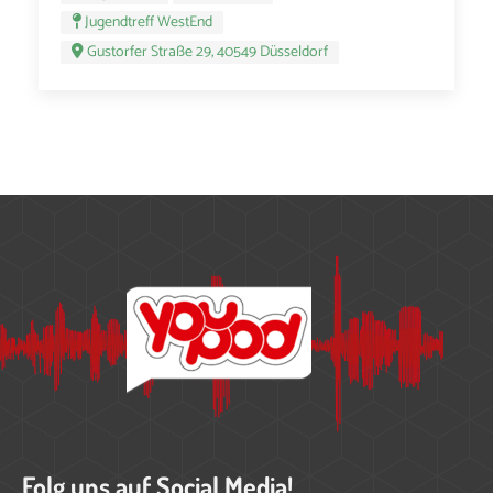
Jugendtreff WestEnd
Gustorfer Straße 29, 40549 Düsseldorf
Folg uns auf Social Media!