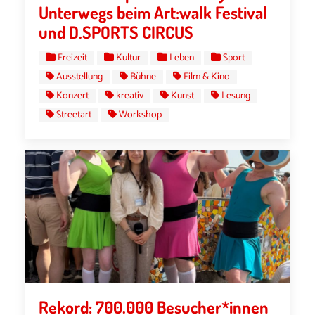
Unterwegs beim Art:walk Festival
und D.SPORTS CIRCUS
Freizeit
Kultur
Leben
Sport
Ausstellung
Bühne
Film & Kino
Konzert
kreativ
Kunst
Lesung
Streetart
Workshop
Rekord: 700.000 Besucher*innen