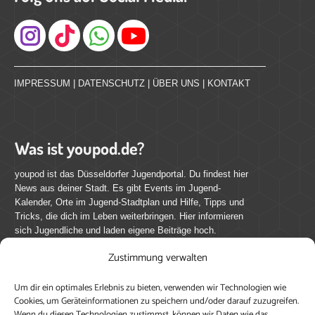
Instagram
IMPRESSUM
|
DATENSCHUTZ
|
ÜBER UNS
|
KONTAKT
Was ist youpod.de?
youpod ist das Düsseldorfer Jugendportal. Du findest hier
News aus deiner Stadt. Es gibt Events im Jugend-
Kalender, Orte im Jugend-Stadtplan und Hilfe, Tipps und
Tricks, die dich im Leben weiterbringen. Hier informieren
sich Jugendliche und laden eigene Beiträge hoch.
Zustimmung verwalten
Mach mit bei youpod.de!
Um dir ein optimales Erlebnis zu bieten, verwenden wir Technologien wie
youpod.de lebt von Menschen wie dir. Sammel
Cookies, um Geräteinformationen zu speichern und/oder darauf zuzugreifen.
journalistische Erfahrung, teile deine Perspektive und
Wenn du diesen Technologien zustimmst, können wir Daten wie das