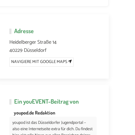
Adresse
 2026 UM 18:00
30. JUNI 2026 UM 18:00
7. JULI 2026 UM 18:00
14. JUL
Heidelberger Straße 14
40229 Düsseldorf
NAVIGIERE MIT GOOGLE MAPS
Ein
youEVENT
-Beitrag von
youpod.de Redaktion
youpod ist das Düsseldorfer Jugendportal –
also eine Internetseite extra für dich. Du findest