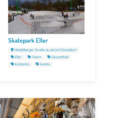
Skatepark Eller
Heidelberger Straße 14, 40229 Düsseldorf
Eller
Feiern
Gesundheit
kostenlos
kreativ