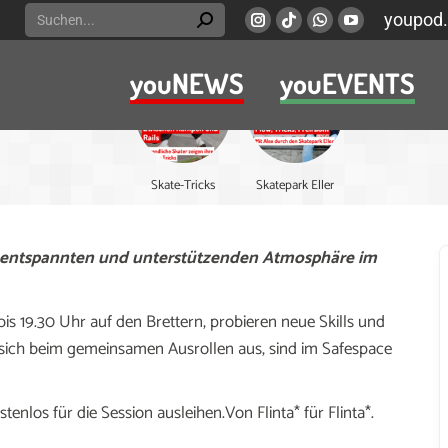
Search:
youpod.
Instagram
Viber
Whatsapp
YouTube
page
page
page
page
youNEWS
youEVENTS
opens
opens
opens
opens
in
in
in
in
new
new
new
new
window
window
window
window
Skate-Tricks
Skatepark Eller
 entspannten und unterstützenden Atmosphäre im
is 19.30 Uhr auf den Brettern, probieren neue Skills und
 sich beim gemeinsamen Ausrollen aus, sind im Safespace
nlos für die Session ausleihen.Von Flinta* für Flinta*.