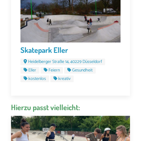
Skatepark Eller
Heidelberger Straße 14, 40229 Düsseldorf
Eller
Feiern
Gesundheit
kostenlos
kreativ
Hierzu passt vielleicht: