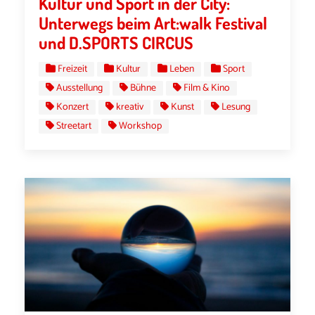
Kultur und Sport in der City:
Unterwegs beim Art:walk Festival
und D.SPORTS CIRCUS
Freizeit
Kultur
Leben
Sport
Ausstellung
Bühne
Film & Kino
Konzert
kreativ
Kunst
Lesung
Streetart
Workshop