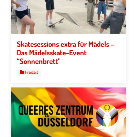
Skatesessions extra für Mädels –
Das Mädelsskate-Event
“Sonnenbrett”
Freizeit