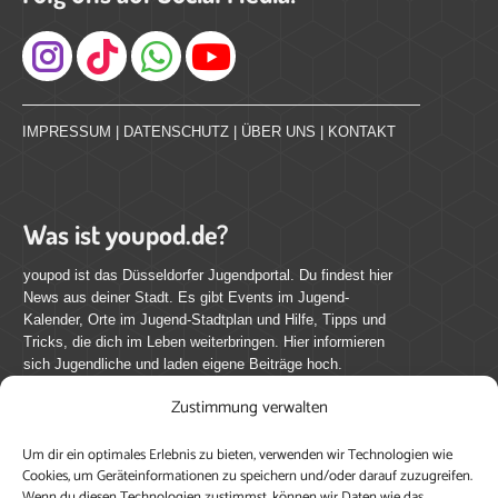
Instagram
IMPRESSUM
|
DATENSCHUTZ
|
ÜBER UNS
|
KONTAKT
Was ist youpod.de?
youpod ist das Düsseldorfer Jugendportal. Du findest hier
News aus deiner Stadt. Es gibt Events im Jugend-
Kalender, Orte im Jugend-Stadtplan und Hilfe, Tipps und
Tricks, die dich im Leben weiterbringen. Hier informieren
sich Jugendliche und laden eigene Beiträge hoch.
Zustimmung verwalten
Mach mit bei youpod.de!
Um dir ein optimales Erlebnis zu bieten, verwenden wir Technologien wie
youpod.de lebt von Menschen wie dir. Sammel
Cookies, um Geräteinformationen zu speichern und/oder darauf zuzugreifen.
journalistische Erfahrung, teile deine Perspektive und
Wenn du diesen Technologien zustimmst, können wir Daten wie das