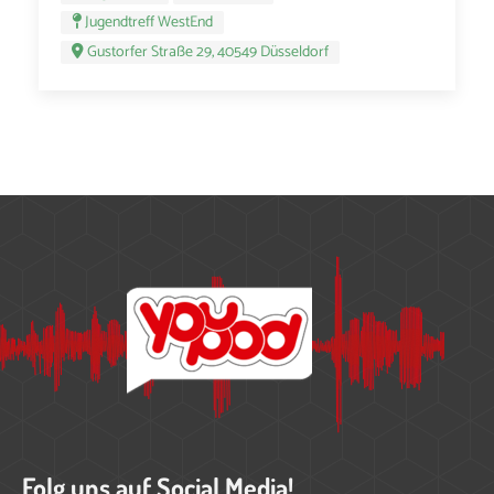
Jugendtreff WestEnd
Gustorfer Straße 29, 40549 Düsseldorf
Folg uns auf Social Media!