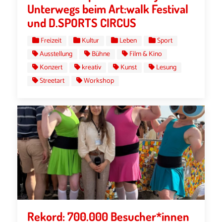
Unterwegs beim Art:walk Festival
und D.SPORTS CIRCUS
Freizeit
Kultur
Leben
Sport
Ausstellung
Bühne
Film & Kino
Konzert
kreativ
Kunst
Lesung
Streetart
Workshop
Rekord: 700.000 Besucher*innen