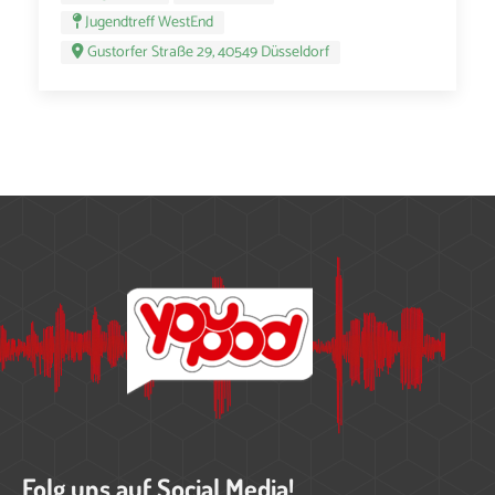
Jugendtreff WestEnd
Gustorfer Straße 29, 40549 Düsseldorf
Folg uns auf Social Media!