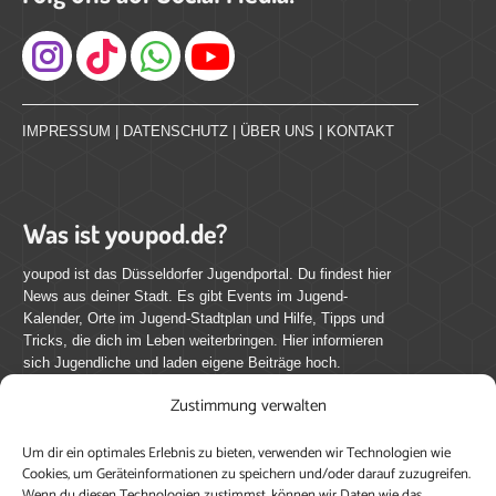
Instagram
IMPRESSUM
|
DATENSCHUTZ
|
ÜBER UNS
|
KONTAKT
Was ist youpod.de?
youpod ist das Düsseldorfer Jugendportal. Du findest hier
News aus deiner Stadt. Es gibt Events im Jugend-
Kalender, Orte im Jugend-Stadtplan und Hilfe, Tipps und
Tricks, die dich im Leben weiterbringen. Hier informieren
sich Jugendliche und laden eigene Beiträge hoch.
Zustimmung verwalten
Mach mit bei youpod.de!
Um dir ein optimales Erlebnis zu bieten, verwenden wir Technologien wie
youpod.de lebt von Menschen wie dir. Sammel
Cookies, um Geräteinformationen zu speichern und/oder darauf zuzugreifen.
journalistische Erfahrung, teile deine Perspektive und
Wenn du diesen Technologien zustimmst, können wir Daten wie das