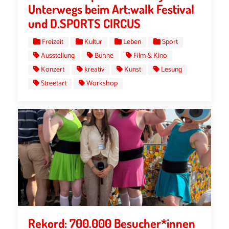
Unterwegs beim Art:walk Festival
und D.SPORTS CIRCUS
Freizeit
Kultur
Leben
Sport
Ausstellung
Bühne
Film & Kino
Konzert
kreativ
Kunst
Lesung
Streetart
Workshop
Rekord: 700.000 Besucher*innen