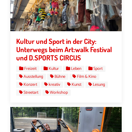
Kultur und Sport in der City:
Unterwegs beim Art:walk Festival
und D.SPORTS CIRCUS
Freizeit
Kultur
Leben
Sport
Ausstellung
Bühne
Film & Kino
Konzert
kreativ
Kunst
Lesung
Streetart
Workshop