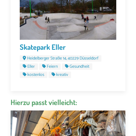
Skatepark Eller
Heidelberger Straße 14, 40229 Düsseldorf
Eller
Feiern
Gesundheit
kostenlos
kreativ
Hierzu passt vielleicht: