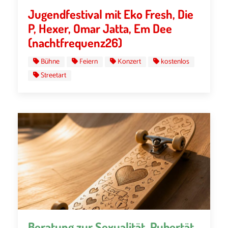
Jugendfestival mit Eko Fresh, Die
P, Hexer, Omar Jatta, Em Dee
(nachtfrequenz26)
Bühne
Feiern
Konzert
kostenlos
Streetart
Beratung zur Sexualität, Pubertät,