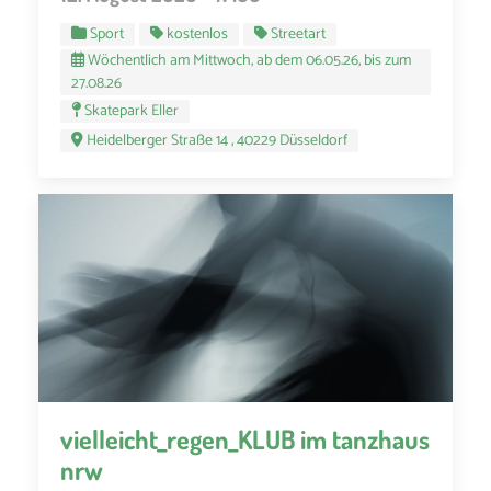
Sport
kostenlos
Streetart
Wöchentlich am Mittwoch, ab dem 06.05.26, bis zum
27.08.26
Skatepark Eller
Heidelberger Straße 14 , 40229 Düsseldorf
vielleicht_regen_KLUB im tanzhaus
nrw