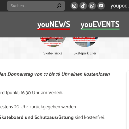
Search:
youpod.
Instagram
Viber
Whatsapp
YouTube
page
page
page
page
youNEWS
youEVENTS
opens
opens
opens
opens
in
in
in
in
new
new
new
new
window
window
window
window
Skate-Tricks
Skatepark Eller
en Donnerstag von 17 bis 18 Uhr einen kostenlosen
effpunkt: 16.30 Uhr am Verleih.
ätestens 20 Uhr zurückgegeben werden.
 Skateboard und Schutzausrüstung
sind kostenfrei.