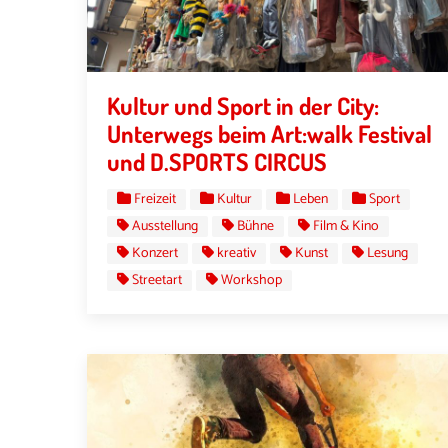
Kultur und Sport in der City:
Unterwegs beim Art:walk Festival
und D.SPORTS CIRCUS
Freizeit
Kultur
Leben
Sport
Ausstellung
Bühne
Film & Kino
Konzert
kreativ
Kunst
Lesung
Streetart
Workshop