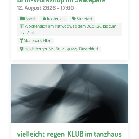
12. August 2026 - 17:00
Sport
kostenlos
Streetart
Wöchentlich am Mittwoch, ab dem 06.05.26, bis zum
27.08.26
Skatepark Eller
Heidelberger Straße 14 , 40229 Düsseldorf
vielleicht_regen_KLUB im tanzhaus