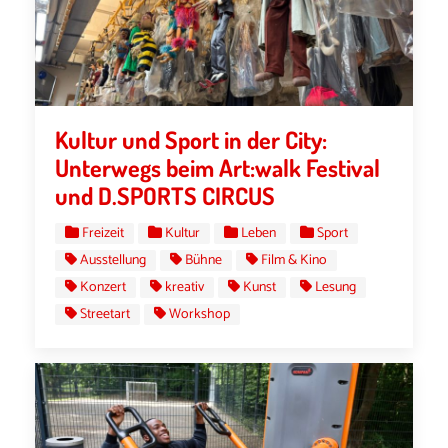
Kultur und Sport in der City:
Unterwegs beim Art:walk Festival
und D.SPORTS CIRCUS
Freizeit
Kultur
Leben
Sport
Ausstellung
Bühne
Film & Kino
Konzert
kreativ
Kunst
Lesung
Streetart
Workshop