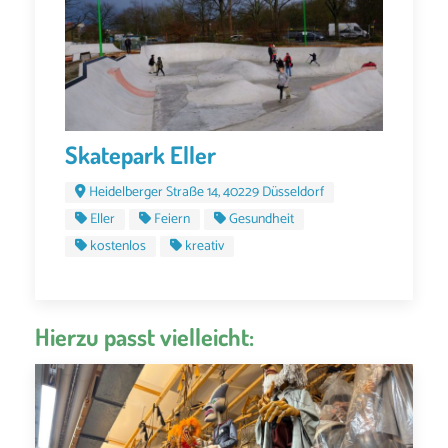
Skatepark Eller
Heidelberger Straße 14, 40229 Düsseldorf
Eller
Feiern
Gesundheit
kostenlos
kreativ
Hierzu passt vielleicht: