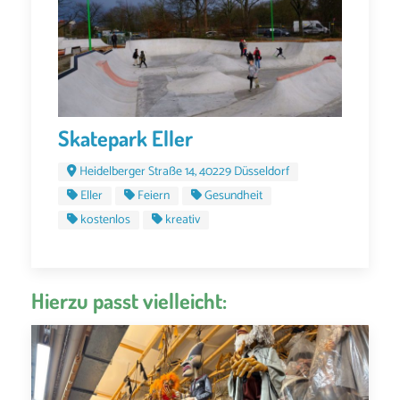
Skatepark Eller
Heidelberger Straße 14, 40229 Düsseldorf
Eller
Feiern
Gesundheit
kostenlos
kreativ
Hierzu passt vielleicht: