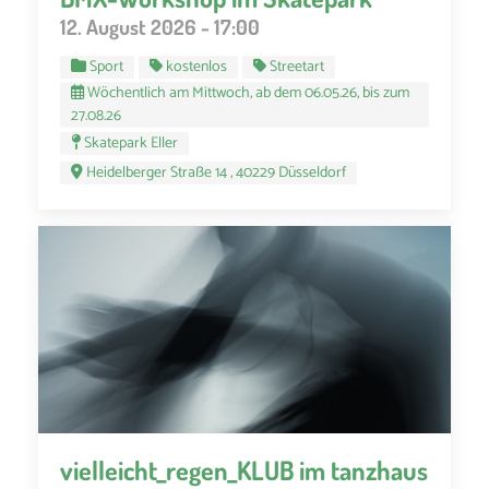
12. August 2026 - 17:00
Sport
kostenlos
Streetart
Wöchentlich am Mittwoch, ab dem 06.05.26, bis zum
27.08.26
Skatepark Eller
Heidelberger Straße 14 , 40229 Düsseldorf
vielleicht_regen_KLUB im tanzhaus