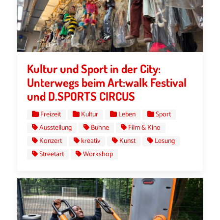
Kultur und Sport in der City:
Unterwegs beim Art:walk Festival
und D.SPORTS CIRCUS
Freizeit
Kultur
Leben
Sport
Ausstellung
Bühne
Film & Kino
Konzert
kreativ
Kunst
Lesung
Streetart
Workshop