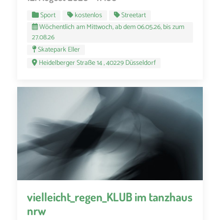
Sport
kostenlos
Streetart
Wöchentlich am Mittwoch, ab dem 06.05.26, bis zum
27.08.26
Skatepark Eller
Heidelberger Straße 14 , 40229 Düsseldorf
vielleicht_regen_KLUB im tanzhaus
nrw