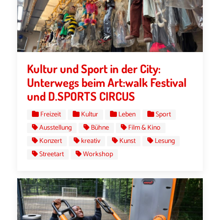
Kultur und Sport in der City:
Unterwegs beim Art:walk Festival
und D.SPORTS CIRCUS
Freizeit
Kultur
Leben
Sport
Ausstellung
Bühne
Film & Kino
Konzert
kreativ
Kunst
Lesung
Streetart
Workshop