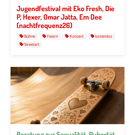
Jugendfestival mit Eko Fresh, Die
P, Hexer, Omar Jatta, Em Dee
(nachtfrequenz26)
Bühne
Feiern
Konzert
kostenlos
Streetart
Beratung zur Sexualität, Pubertät,