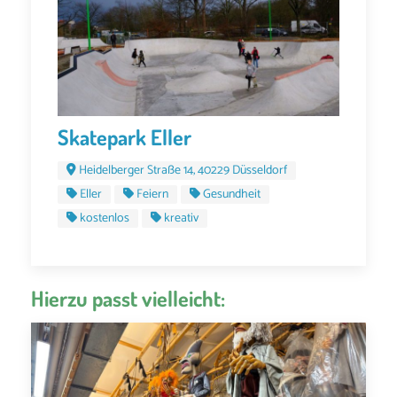
Skatepark Eller
Heidelberger Straße 14, 40229 Düsseldorf
Eller
Feiern
Gesundheit
kostenlos
kreativ
Hierzu passt vielleicht: